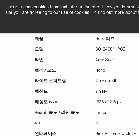
This site uses cookies to collect information about how you interact
site you are agreeing to our use of cookies. To find out more about
퀵뷰 GO-2400M-PGE-1
제품
Go 시리즈
모델
GO-2400M-PGE-1
타입
Area Scan
컬러 / 모노
Mono
라이트 스펙트럼
Visible + NIR
해상도
2.4 MP
해상도 WxH
1936 x 1216 px
프레임 속도 / 라인 속도
48 fps
ROI
예
인터페이스
GigE Vision 1-Cable (Po