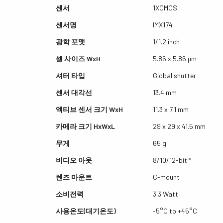
센서
1XCMOS
센서명
IMX174
광학 포맷
1/1.2 inch
셀 사이즈 WxH
5.86 x 5.86 µm
셔터 타입
Global shutter
센서 대각선
13.4 mm
엑티브 센서 크기 WxH
11.3 x 7.1 mm
카메라 크기 HxWxL
29 x 29 x 41.5 mm
무게
65 g
비디오 아웃
8/10/12-bit *
렌즈 마운트
C-mount
소비전력
3.3 Watt
사용온도(대기온도)
-5°C to +45°C