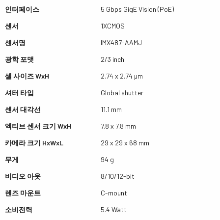
인터페이스
5 Gbps GigE Vision (PoE)
센서
1XCMOS
센서명
IMX487-AAMJ
광학 포맷
2/3 inch
셀 사이즈 WxH
2.74 x 2.74 µm
셔터 타입
Global shutter
센서 대각선
11.1 mm
엑티브 센서 크기 WxH
7.8 x 7.8 mm
카메라 크기 HxWxL
29 x 29 x 68 mm
무게
94 g
비디오 아웃
8/10/12-bit
렌즈 마운트
C-mount
소비전력
5.4 Watt