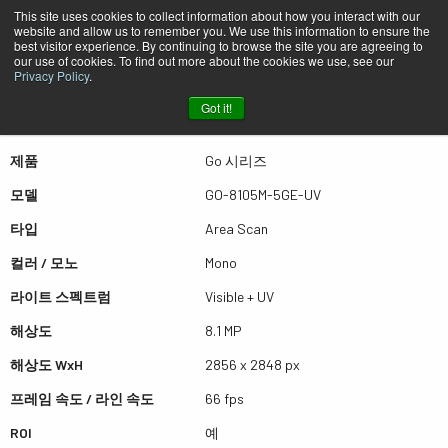
This site uses cookies to collect information about how you interact with our
website and allow us to remember you. We use this information to ensure the
best visitor experience. By continuing to browse the site you are agreeing to
퀵뷰 GO-8105M-5GE-UV
our use of cookies. To find out more about the cookies we use, see our
Privacy Policy
.
Got it!
더많은 결과를 보시려면 스크롤하세요
제품
Go 시리즈
모델
GO-8105M-5GE-UV
타입
Area Scan
컬러 / 모노
Mono
라이트 스펙트럼
Visible + UV
해상도
8.1 MP
해상도 WxH
2856 x 2848 px
프레임 속도 / 라인 속도
66 fps
ROI
예