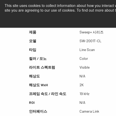
This site uses cookies to collect information about how you interact
site you are agreeing to our use of cookies. To find out more about
퀵뷰 SW-2001T-CL
제품
Sweep+ 시리즈
모델
SW-2001T-CL
타입
Line Scan
컬러 / 모노
Color
라이트 스펙트럼
Visible
해상도
N/A
해상도 WxH
2K
프레임 속도 / 라인 속도
19 kHz
ROI
N/A
인터페이스
Camera Link