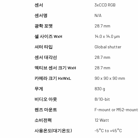
센서
3xCCD RGB
센서명
N/A
광학 포맷
28.7 mm
셀 사이즈 WxH
14.0 x 14.0 µm
셔터 타입
Global shutter
센서 대각선
28.7 mm
엑티브 센서 크기 WxH
28.7 mm
카메라 크기 HxWxL
90 x 90 x 90 mm
무게
830 g
비디오 아웃
8/10-bit
렌즈 마운트
F-mount or M52-mount
소비전력
12 Watt
사용온도(대기온도)
-5°C to +45°C