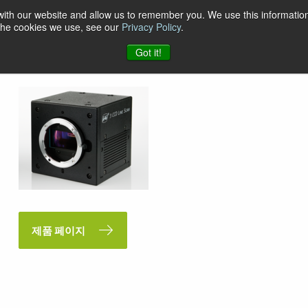
 with our website and allow us to remember you. We use this information
 the cookies we use, see our
Privacy Policy
.
Got it!
제품 페이지