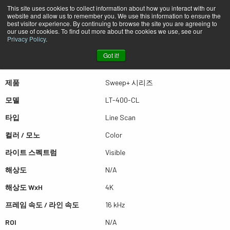
This site uses cookies to collect information about how you interact with our
website and allow us to remember you. We use this information to ensure the
best visitor experience. By continuing to browse the site you are agreeing to
퀵뷰 LT-400-CL
our use of cookies. To find out more about the cookies we use, see our
Privacy Policy
.
Got it!
더많은 결과를 보시려면 스크롤하세요
제품
Sweep+ 시리즈
모델
LT-400-CL
타입
Line Scan
컬러 / 모노
Color
라이트 스펙트럼
Visible
해상도
N/A
해상도 WxH
4K
프레임 속도 / 라인 속도
16 kHz
ROI
N/A