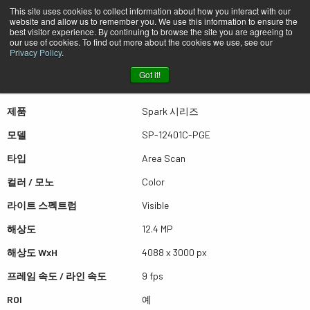
This site uses cookies to collect information about how you interact with our
website and allow us to remember you. We use this information to ensure the
best visitor experience. By continuing to browse the site you are agreeing to
퀵뷰 SP-12401C-PGE
our use of cookies. To find out more about the cookies we use, see our
Privacy Policy
.
Got it!
더많은 결과를 보시려면 스크롤하세요
제품
Spark 시리즈
모델
SP-12401C-PGE
타입
Area Scan
컬러 / 모노
Color
라이트 스펙트럼
Visible
해상도
12.4 MP
해상도 WxH
4088 x 3000 px
프레임 속도 / 라인 속도
9 fps
ROI
예