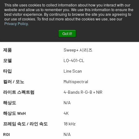
This site uses cookies to collect information about how you interact with our
website and allow us to remember you. We use this information to ensure the
best visitor experience. By continuing to browse the site you are agreeing to
퀵뷰 LQ-401-CL
our use of cookies. To find out more about the cookies we use, see our
Privacy Policy
.
Got it!
더많은 결과를 보시려면 스크롤하세요
제품
Sweep+ 시리즈
모델
LQ-401-CL
타입
Line Scan
컬러 / 모노
Multispectral
라이트 스펙트럼
4-Bands R-G-B + NIR
해상도
N/A
해상도 WxH
4K
프레임 속도 / 라인 속도
18 kHz
ROI
N/A