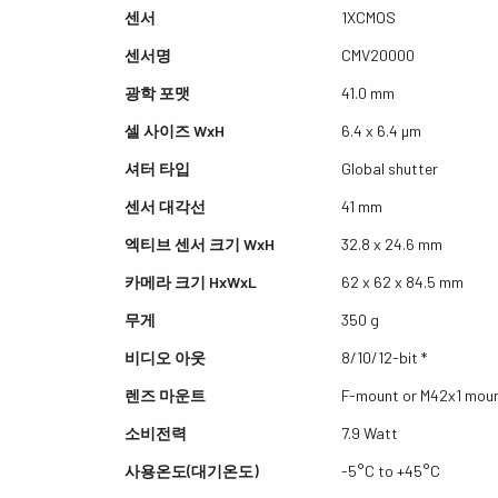
센서
1XCMOS
센서명
CMV20000
광학 포맷
41.0 mm
셀 사이즈 WxH
6.4 x 6.4 µm
셔터 타입
Global shutter
센서 대각선
41 mm
엑티브 센서 크기 WxH
32.8 x 24.6 mm
카메라 크기 HxWxL
62 x 62 x 84.5 mm
무게
350 g
비디오 아웃
8/10/12-bit *
렌즈 마운트
F-mount or M42x1 mou
소비전력
7.9 Watt
사용온도(대기온도)
-5°C to +45°C