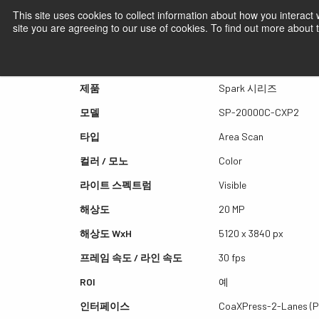
This site uses cookies to collect information about how you interact
site you are agreeing to our use of cookies. To find out more about
퀵뷰 SP-20000C-CXP2
제품
Spark 시리즈
모델
SP-20000C-CXP2
타입
Area Scan
컬러 / 모노
Color
라이트 스펙트럼
Visible
해상도
20 MP
해상도 WxH
5120 x 3840 px
프레임 속도 / 라인 속도
30 fps
ROI
예
인터페이스
CoaXPress-2-Lanes (