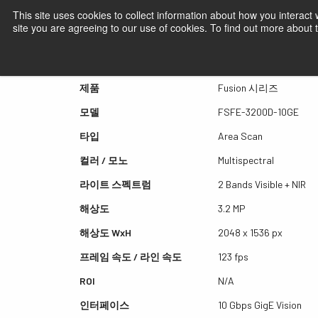
This site uses cookies to collect information about how you interact
site you are agreeing to our use of cookies. To find out more about
퀵뷰 FSFE-3200D-10GE
제품
Fusion 시리즈
모델
FSFE-3200D-10GE
타입
Area Scan
컬러 / 모노
Multispectral
라이트 스펙트럼
2 Bands Visible + NIR
해상도
3.2 MP
해상도 WxH
2048 x 1536 px
프레임 속도 / 라인 속도
123 fps
ROI
N/A
인터페이스
10 Gbps GigE Vision