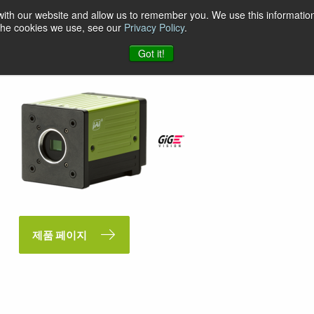
 with our website and allow us to remember you. We use this information
 the cookies we use, see our
Privacy Policy
.
Got it!
제품 페이지