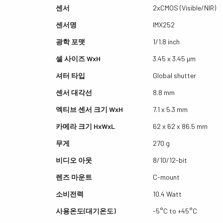
센서
2xCMOS (Visible/NIR)
센서명
IMX252
광학 포맷
1/1.8 inch
셀 사이즈 WxH
3.45 x 3.45 µm
셔터 타입
Global shutter
센서 대각선
8.8 mm
엑티브 센서 크기 WxH
7.1 x 5.3 mm
카메라 크기 HxWxL
62 x 62 x 86.5 mm
무게
270 g
비디오 아웃
8/10/12-bit
렌즈 마운트
C-mount
소비전력
10.4 Watt
사용온도(대기온도)
-5°C to +45°C