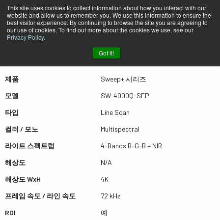
This site uses cookies to collect information about how you interact with our
website and allow us to remember you. We use this information to ensure the
best visitor experience. By continuing to browse the site you are agreeing to
퀵뷰 SW-4000Q-SFP
our use of cookies. To find out more about the cookies we use, see our
Privacy Policy
.
Got it!
더많은 결과를 보시려면 스크롤하세요
제품
Sweep+ 시리즈
모델
SW-4000Q-SFP
타입
Line Scan
컬러 / 모노
Multispectral
라이트 스펙트럼
4-Bands R-G-B + NIR
해상도
N/A
해상도 WxH
4K
프레임 속도 / 라인 속도
72 kHz
ROI
예