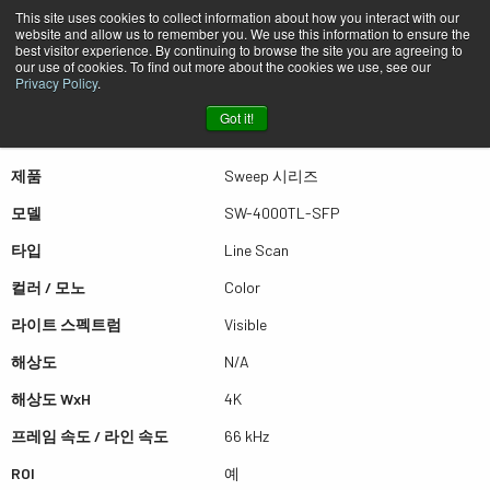
This site uses cookies to collect information about how you interact with our
website and allow us to remember you. We use this information to ensure the
best visitor experience. By continuing to browse the site you are agreeing to
퀵뷰 SW-4000TL-SFP
our use of cookies. To find out more about the cookies we use, see our
Privacy Policy
.
Got it!
더많은 결과를 보시려면 스크롤하세요
제품
Sweep 시리즈
모델
SW-4000TL-SFP
타입
Line Scan
컬러 / 모노
Color
라이트 스펙트럼
Visible
해상도
N/A
해상도 WxH
4K
프레임 속도 / 라인 속도
66 kHz
ROI
예