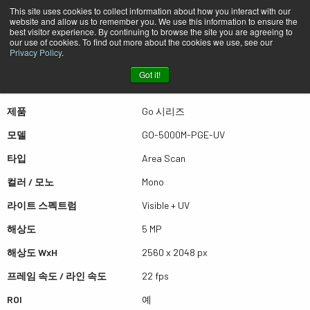
This site uses cookies to collect information about how you interact with our
website and allow us to remember you. We use this information to ensure the
best visitor experience. By continuing to browse the site you are agreeing to
퀵뷰 GO-5000M-PGE-UV
our use of cookies. To find out more about the cookies we use, see our
Privacy Policy
.
Got it!
더많은 결과를 보시려면 스크롤하세요
제품
Go 시리즈
모델
GO-5000M-PGE-UV
타입
Area Scan
컬러 / 모노
Mono
라이트 스펙트럼
Visible + UV
해상도
5 MP
해상도 WxH
2560 x 2048 px
프레임 속도 / 라인 속도
22 fps
ROI
예