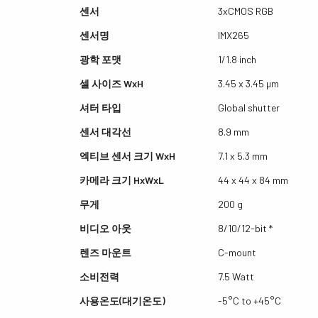
센서
3xCMOS RGB
센서명
IMX265
광학 포맷
1/1.8 inch
셀 사이즈 WxH
3.45 x 3.45 µm
셔터 타입
Global shutter
센서 대각선
8.9 mm
엑티브 센서 크기 WxH
7.1 x 5.3 mm
카메라 크기 HxWxL
44 x 44 x 84 mm
무게
200 g
비디오 아웃
8/10/12-bit *
렌즈 마운트
C-mount
소비전력
7.5 Watt
사용온도(대기온도)
-5°C to +45°C