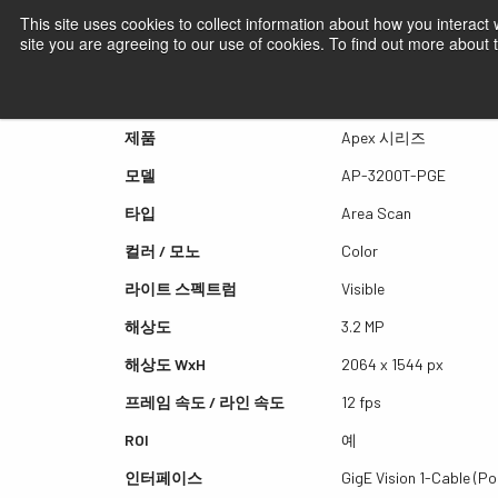
This site uses cookies to collect information about how you interact
site you are agreeing to our use of cookies. To find out more about
퀵뷰 AP-3200T-PGE
제품
Apex 시리즈
모델
AP-3200T-PGE
타입
Area Scan
컬러 / 모노
Color
라이트 스펙트럼
Visible
해상도
3.2 MP
해상도 WxH
2064 x 1544 px
프레임 속도 / 라인 속도
12 fps
ROI
예
인터페이스
GigE Vision 1-Cable (Po