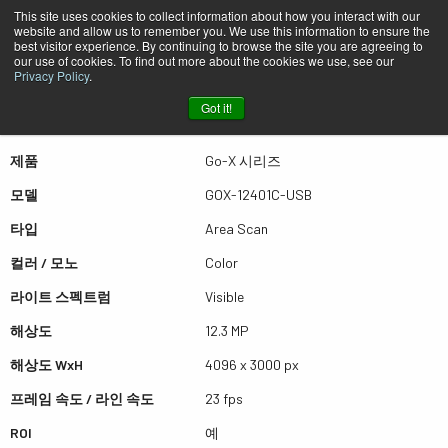
This site uses cookies to collect information about how you interact with our
website and allow us to remember you. We use this information to ensure the
best visitor experience. By continuing to browse the site you are agreeing to
퀵뷰 GOX-12401C-USB
our use of cookies. To find out more about the cookies we use, see our
Privacy Policy
.
Got it!
더많은 결과를 보시려면 스크롤하세요
제품
Go-X 시리즈
모델
GOX-12401C-USB
타입
Area Scan
컬러 / 모노
Color
라이트 스펙트럼
Visible
해상도
12.3 MP
해상도 WxH
4096 x 3000 px
프레임 속도 / 라인 속도
23 fps
ROI
예