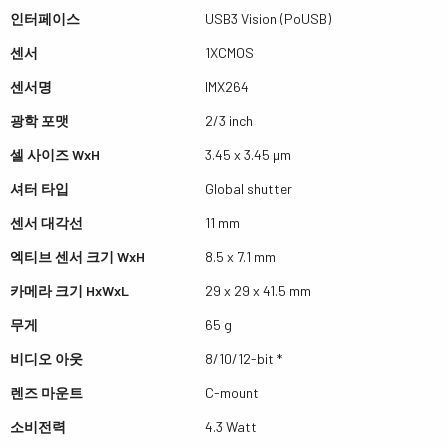
인터페이스
USB3 Vision (PoUSB)
센서
1XCMOS
센서명
IMX264
광학 포맷
2/3 inch
셀 사이즈 WxH
3.45 x 3.45 µm
셔터 타입
Global shutter
센서 대각선
11 mm
엑티브 센서 크기 WxH
8.5 x 7.1 mm
카메라 크기 HxWxL
29 x 29 x 41.5 mm
무게
65 g
비디오 아웃
8/10/12-bit *
렌즈 마운트
C-mount
소비전력
4.3 Watt