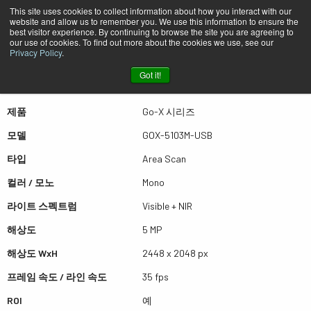
This site uses cookies to collect information about how you interact with our
website and allow us to remember you. We use this information to ensure the
best visitor experience. By continuing to browse the site you are agreeing to
퀵뷰 GOX-5103M-USB
our use of cookies. To find out more about the cookies we use, see our
Privacy Policy
.
Got it!
더많은 결과를 보시려면 스크롤하세요
제품
Go-X 시리즈
모델
GOX-5103M-USB
타입
Area Scan
컬러 / 모노
Mono
라이트 스펙트럼
Visible + NIR
해상도
5 MP
해상도 WxH
2448 x 2048 px
프레임 속도 / 라인 속도
35 fps
ROI
예