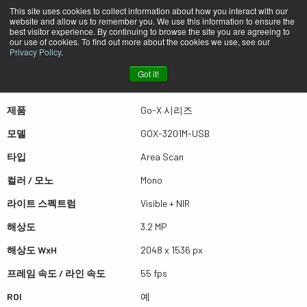
This site uses cookies to collect information about how you interact with our
website and allow us to remember you. We use this information to ensure the
best visitor experience. By continuing to browse the site you are agreeing to
퀵뷰 GOX-3201M-USB
our use of cookies. To find out more about the cookies we use, see our
Privacy Policy
.
Got it!
더많은 결과를 보시려면 스크롤하세요
제품
Go-X 시리즈
모델
GOX-3201M-USB
타입
Area Scan
컬러 / 모노
Mono
라이트 스펙트럼
Visible + NIR
해상도
3.2 MP
해상도 WxH
2048 x 1536 px
프레임 속도 / 라인 속도
55 fps
ROI
예