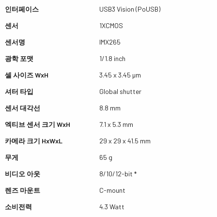
인터페이스
USB3 Vision (PoUSB)
센서
1XCMOS
센서명
IMX265
광학 포맷
1/1.8 inch
셀 사이즈 WxH
3.45 x 3.45 µm
셔터 타입
Global shutter
센서 대각선
8.8 mm
엑티브 센서 크기 WxH
7.1 x 5.3 mm
카메라 크기 HxWxL
29 x 29 x 41.5 mm
무게
65 g
비디오 아웃
8/10/12-bit *
렌즈 마운트
C-mount
소비전력
4.3 Watt