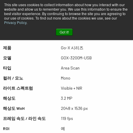
This site uses cookies to collect information about how you interact with our
website and allow us to remember you. We use this information to ensure the
best visitor experience. By continuing to browse the site you are agreeing to
퀵뷰 GOX-3200M-USB
our use of cookies. To find out more about the cookies we use, see our
Privacy Policy
.
Got it!
더많은 결과를 보시려면 스크롤하세요
제품
Go-X 시리즈
모델
GOX-3200M-USB
타입
Area Scan
컬러 / 모노
Mono
라이트 스펙트럼
Visible + NIR
해상도
3.2 MP
해상도 WxH
2048 x 1536 px
프레임 속도 / 라인 속도
119 fps
ROI
예