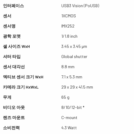
인터페이스
USB3 Vision (PoUSB)
센서
1XCMOS
센서명
IMX252
광학 포맷
1/1.8 inch
셀 사이즈 WxH
3.45 x 3.45 µm
셔터 타입
Global shutter
센서 대각선
8.8 mm
엑티브 센서 크기 WxH
7.1 x 5.3 mm
카메라 크기 HxWxL
29 x 29 x 41.5 mm
무게
65 g
비디오 아웃
8/10/12-bit *
렌즈 마운트
C-mount
소비전력
4.3 Watt