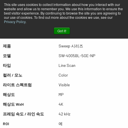
This site uses cookies to collect information about how you interact with our
website and allow us to remember you. We use this information to ensure the
best visitor experience. By continuing to browse the site you are agreeing to
퀵뷰 SW-4005BL-5GE-NP
our use of cookies. To find out more about the cookies we use, see our
Privacy Policy
.
Got it!
더많은 결과를 보시려면 스크롤하세요
제품
Sweep 시리즈
모델
SW-4005BL-5GE-NP
타입
Line Scan
컬러 / 모노
Color
라이트 스펙트럼
Visible
해상도
MP
해상도 WxH
4K
프레임 속도 / 라인 속도
42 kHz
ROI
예