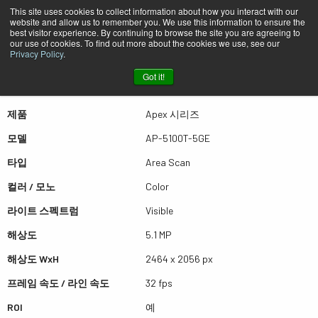
This site uses cookies to collect information about how you interact with our
website and allow us to remember you. We use this information to ensure the
best visitor experience. By continuing to browse the site you are agreeing to
퀵뷰 AP-5100T-5GE
our use of cookies. To find out more about the cookies we use, see our
Privacy Policy
.
Got it!
더많은 결과를 보시려면 스크롤하세요
제품
Apex 시리즈
모델
AP-5100T-5GE
타입
Area Scan
컬러 / 모노
Color
라이트 스펙트럼
Visible
해상도
5.1 MP
해상도 WxH
2464 x 2056 px
프레임 속도 / 라인 속도
32 fps
ROI
예