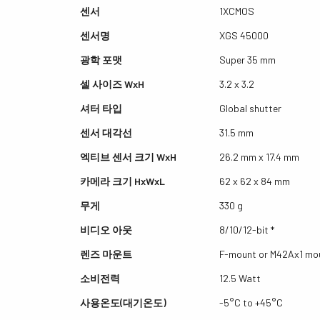
센서
1XCMOS
센서명
XGS 45000
광학 포맷
Super 35 mm
셀 사이즈 WxH
3.2 x 3.2
셔터 타입
Global shutter
센서 대각선
31.5 mm
엑티브 센서 크기 WxH
26.2 mm x 17.4 mm
카메라 크기 HxWxL
62 x 62 x 84 mm
무게
330 g
비디오 아웃
8/10/12-bit *
렌즈 마운트
F-mount or M42Ax1 mo
소비전력
12.5 Watt
사용온도(대기온도)
-5°C to +45°C