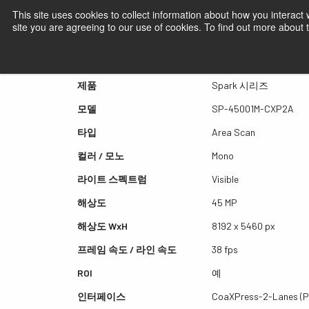
This site uses cookies to collect information about how you interact
site you are agreeing to our use of cookies. To find out more about
퀵뷰 SP-45001M-CXP2A
제품
Spark 시리즈
모델
SP-45001M-CXP2A
타입
Area Scan
컬러 / 모노
Mono
라이트 스펙트럼
Visible
해상도
45 MP
해상도 WxH
8192 x 5460 px
프레임 속도 / 라인 속도
38 fps
ROI
예
인터페이스
CoaXPress-2-Lanes (