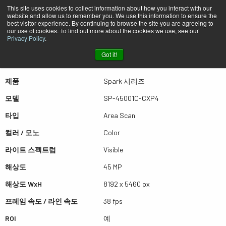
This site uses cookies to collect information about how you interact with our
website and allow us to remember you. We use this information to ensure the
best visitor experience. By continuing to browse the site you are agreeing to
퀵뷰 SP-45001C-CXP4
our use of cookies. To find out more about the cookies we use, see our
Privacy Policy
.
Got it!
더많은 결과를 보시려면 스크롤하세요
제품
Spark 시리즈
모델
SP-45001C-CXP4
타입
Area Scan
컬러 / 모노
Color
라이트 스펙트럼
Visible
해상도
45 MP
해상도 WxH
8192 x 5460 px
프레임 속도 / 라인 속도
38 fps
ROI
예