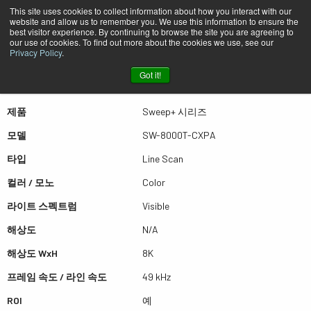
This site uses cookies to collect information about how you interact with our
website and allow us to remember you. We use this information to ensure the
best visitor experience. By continuing to browse the site you are agreeing to
퀵뷰 SW-8000T-CXPA
our use of cookies. To find out more about the cookies we use, see our
Privacy Policy
.
Got it!
더많은 결과를 보시려면 스크롤하세요
제품
Sweep+ 시리즈
모델
SW-8000T-CXPA
타입
Line Scan
컬러 / 모노
Color
라이트 스펙트럼
Visible
해상도
N/A
해상도 WxH
8K
프레임 속도 / 라인 속도
49 kHz
ROI
예