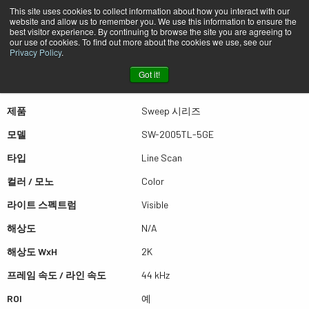
This site uses cookies to collect information about how you interact with our
website and allow us to remember you. We use this information to ensure the
best visitor experience. By continuing to browse the site you are agreeing to
퀵뷰 SW-2005TL-5GE
our use of cookies. To find out more about the cookies we use, see our
Privacy Policy
.
Got it!
더많은 결과를 보시려면 스크롤하세요
제품
Sweep 시리즈
모델
SW-2005TL-5GE
타입
Line Scan
컬러 / 모노
Color
라이트 스펙트럼
Visible
해상도
N/A
해상도 WxH
2K
프레임 속도 / 라인 속도
44 kHz
ROI
예