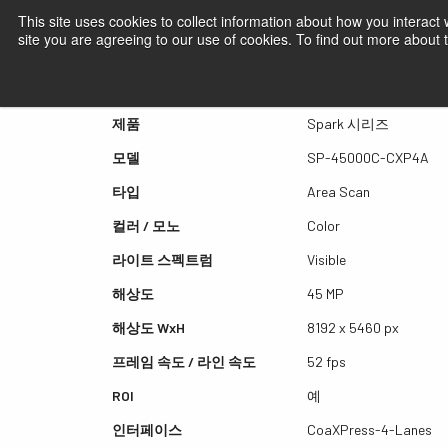
This site uses cookies to collect information about how you interact
site you are agreeing to our use of cookies. To find out more about
퀵뷰 SP-45000C-CXP4A
제품
Spark 시리즈
모델
SP-45000C-CXP4A
타입
Area Scan
컬러 / 모노
Color
라이트 스펙트럼
Visible
해상도
45 MP
해상도 WxH
8192 x 5460 px
프레임 속도 / 라인 속도
52 fps
ROI
예
인터페이스
CoaXPress-4-Lanes