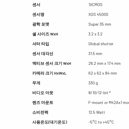
센서
1XCMOS
센서명
XGS 45000
광학 포맷
Super 35 mm
셀 사이즈 WxH
3.2 x 3.2
셔터 타입
Global shutter
센서 대각선
31.5 mm
엑티브 센서 크기 WxH
26.2 mm x 17.4 mm
카메라 크기 HxWxL
62 x 62 x 84 mm
무게
330 g
비디오 아웃
8/10/12-bit *
렌즈 마운트
F-mount or M42Ax1 mo
소비전력
12.5 Watt
사용온도(대기온도)
-5°C to +45°C