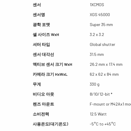
센서
1XCMOS
센서명
XGS 45000
광학 포맷
Super 35 mm
셀 사이즈 WxH
3.2 x 3.2
셔터 타입
Global shutter
센서 대각선
31.5 mm
엑티브 센서 크기 WxH
26.2 mm x 17.4 mm
카메라 크기 HxWxL
62 x 62 x 84 mm
무게
330 g
비디오 아웃
8/10/12-bit *
렌즈 마운트
F-mount or M42Ax1 mo
소비전력
12.5 Watt
사용온도(대기온도)
-5°C to +45°C