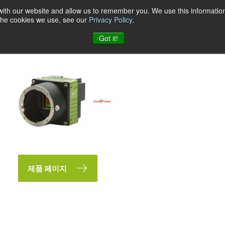
 with our website and allow us to remember you. We use this information
 the cookies we use, see our
Privacy Policy
.
Got it!
제품 페이지