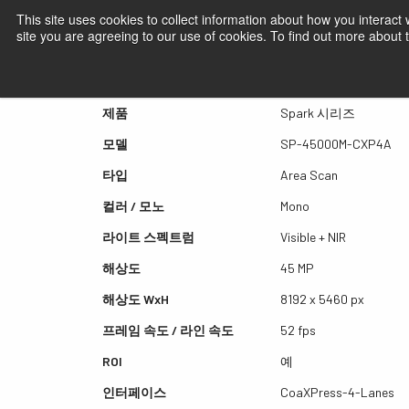
This site uses cookies to collect information about how you interact
site you are agreeing to our use of cookies. To find out more about
퀵뷰 SP-45000M-CXP4A
제품
Spark 시리즈
모델
SP-45000M-CXP4A
타입
Area Scan
컬러 / 모노
Mono
라이트 스펙트럼
Visible + NIR
해상도
45 MP
해상도 WxH
8192 x 5460 px
프레임 속도 / 라인 속도
52 fps
ROI
예
인터페이스
CoaXPress-4-Lanes