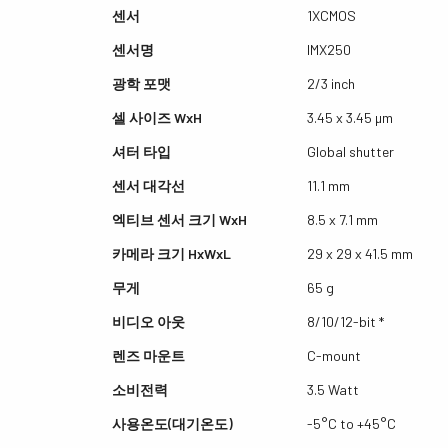
센서
1XCMOS
센서명
IMX250
광학 포맷
2/3 inch
셀 사이즈 WxH
3.45 x 3.45 µm
셔터 타입
Global shutter
센서 대각선
11.1 mm
엑티브 센서 크기 WxH
8.5 x 7.1 mm
카메라 크기 HxWxL
29 x 29 x 41.5 mm
무게
65 g
비디오 아웃
8/10/12-bit *
렌즈 마운트
C-mount
소비전력
3.5 Watt
사용온도(대기온도)
-5°C to +45°C