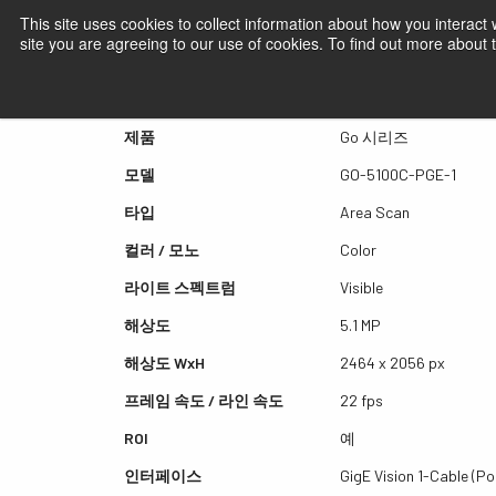
This site uses cookies to collect information about how you interact
site you are agreeing to our use of cookies. To find out more about
퀵뷰 GO-5100C-PGE-1
제품
Go 시리즈
모델
GO-5100C-PGE-1
타입
Area Scan
컬러 / 모노
Color
라이트 스펙트럼
Visible
해상도
5.1 MP
해상도 WxH
2464 x 2056 px
프레임 속도 / 라인 속도
22 fps
ROI
예
인터페이스
GigE Vision 1-Cable (Po