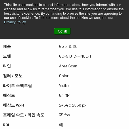
This site uses cookies to collect information about how you interact with our
website and allow us to remember you. We use this information to ensure the
best visitor experience. By continuing to browse the site you are agreeing to
퀵뷰 GO-5101C-PMCL-1
our use of cookies. To find out more about the cookies we use, see our
Privacy Policy
.
Got it!
더많은 결과를 보시려면 스크롤하세요
제품
Go 시리즈
모델
GO-5101C-PMCL-1
타입
Area Scan
컬러 / 모노
Color
라이트 스펙트럼
Visible
해상도
5.1 MP
해상도 WxH
2464 x 2056 px
프레임 속도 / 라인 속도
35 fps
ROI
예