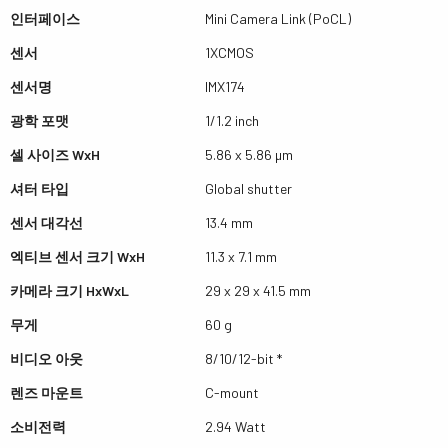
인터페이스
Mini Camera Link (PoCL)
센서
1XCMOS
센서명
IMX174
광학 포맷
1/1.2 inch
셀 사이즈 WxH
5.86 x 5.86 µm
셔터 타입
Global shutter
센서 대각선
13.4 mm
엑티브 센서 크기 WxH
11.3 x 7.1 mm
카메라 크기 HxWxL
29 x 29 x 41.5 mm
무게
60 g
비디오 아웃
8/10/12-bit *
렌즈 마운트
C-mount
소비전력
2.94 Watt