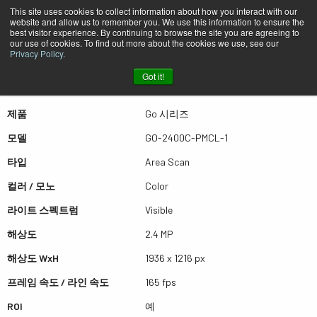
This site uses cookies to collect information about how you interact with our
website and allow us to remember you. We use this information to ensure the
best visitor experience. By continuing to browse the site you are agreeing to
퀵뷰 GO-2400C-PMCL-1
our use of cookies. To find out more about the cookies we use, see our
Privacy Policy
.
Got it!
더많은 결과를 보시려면 스크롤하세요
제품
Go 시리즈
모델
GO-2400C-PMCL-1
타입
Area Scan
컬러 / 모노
Color
라이트 스펙트럼
Visible
해상도
2.4 MP
해상도 WxH
1936 x 1216 px
프레임 속도 / 라인 속도
165 fps
ROI
예