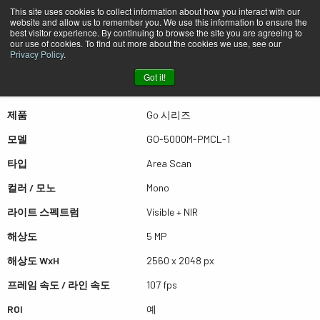
This site uses cookies to collect information about how you interact with our
website and allow us to remember you. We use this information to ensure the
best visitor experience. By continuing to browse the site you are agreeing to
퀵뷰 GO-5000M-PMCL-1
our use of cookies. To find out more about the cookies we use, see our
Privacy Policy
.
Got it!
더많은 결과를 보시려면 스크롤하세요
제품
Go 시리즈
모델
GO-5000M-PMCL-1
타입
Area Scan
컬러 / 모노
Mono
라이트 스펙트럼
Visible + NIR
해상도
5 MP
해상도 WxH
2560 x 2048 px
프레임 속도 / 라인 속도
107 fps
ROI
예