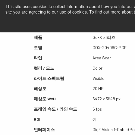
This site uses cookies to collect information about how you interact
site you are agreeing to our use of cookies. To find out more about
퀵뷰 GOX-20409C-PGE
제품
Go-X 시리즈
모델
GOX-20409C-PGE
타입
Area Scan
컬러 / 모노
Color
라이트 스펙트럼
Visible
해상도
20 MP
해상도 WxH
5472 x 3648 px
프레임 속도 / 라인 속도
5 fps
ROI
예
인터페이스
GigE Vision 1-Cable (Po