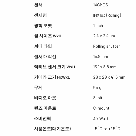
센서
1XCMOS
센서명
IMX183 (Rolling)
광학 포맷
1 inch
셀 사이즈 WxH
2.4 x 2.4 µm
셔터 타입
Rolling shutter
센서 대각선
15.8 mm
엑티브 센서 크기 WxH
13.1 x 8.8 mm
카메라 크기 HxWxL
29 x 29 x 41.5 mm
무게
65 g
비디오 아웃
8-bit
렌즈 마운트
C-mount
소비전력
3.7 Watt
사용온도(대기온도)
-5°C to +45°C