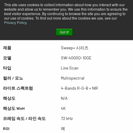
This site uses cookies to collect information about how you interact with our
website and allow us to remember you. We use this information to ensure the
best visitor experience. By continuing to browse the site you are agreeing to
퀵뷰 SW-4000Q-10GE
our use of cookies. To find out more about the cookies we use, see our
Privacy Policy
.
Got it!
더많은 결과를 보시려면 스크롤하세요
제품
Sweep+ 시리즈
모델
SW-4000Q-10GE
타입
Line Scan
컬러 / 모노
Multispectral
라이트 스펙트럼
4-Bands R-G-B + NIR
해상도
N/A
해상도 WxH
4K
프레임 속도 / 라인 속도
72 kHz
ROI
예