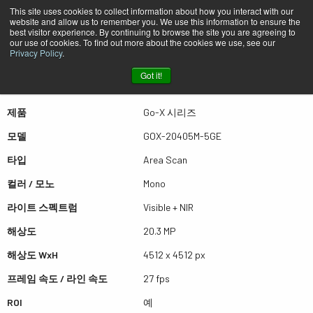
This site uses cookies to collect information about how you interact with our
website and allow us to remember you. We use this information to ensure the
best visitor experience. By continuing to browse the site you are agreeing to
퀵뷰 GOX-20405M-5GE
our use of cookies. To find out more about the cookies we use, see our
Privacy Policy
.
Got it!
더많은 결과를 보시려면 스크롤하세요
제품
Go-X 시리즈
모델
GOX-20405M-5GE
타입
Area Scan
컬러 / 모노
Mono
라이트 스펙트럼
Visible + NIR
해상도
20.3 MP
해상도 WxH
4512 x 4512 px
프레임 속도 / 라인 속도
27 fps
ROI
예