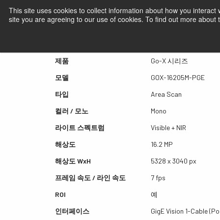
This site uses cookies to collect information about how you interact
site you are agreeing to our use of cookies. To find out more about
퀵뷰 GOX-16205M-PGE
제품
Go-X 시리즈
모델
GOX-16205M-PGE
타입
Area Scan
컬러 / 모노
Mono
라이트 스펙트럼
Visible + NIR
해상도
16.2 MP
해상도 WxH
5328 x 3040 px
프레임 속도 / 라인 속도
7 fps
ROI
예
인터페이스
GigE Vision 1-Cable (Po