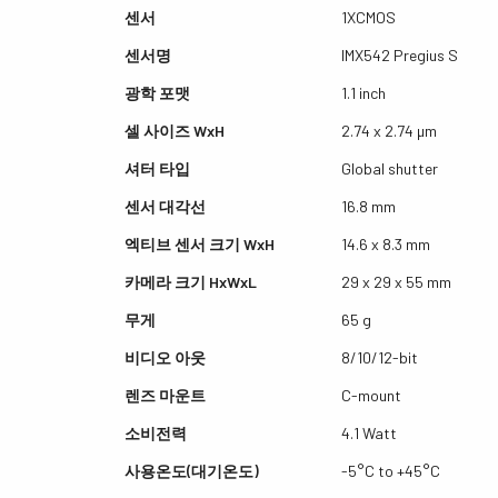
센서
1XCMOS
센서명
IMX542 Pregius S
광학 포맷
1.1 inch
셀 사이즈 WxH
2.74 x 2.74 µm
셔터 타입
Global shutter
센서 대각선
16.8 mm
엑티브 센서 크기 WxH
14.6 x 8.3 mm
카메라 크기 HxWxL
29 x 29 x 55 mm
무게
65 g
비디오 아웃
8/10/12-bit
렌즈 마운트
C-mount
소비전력
4.1 Watt
사용온도(대기온도)
-5°C to +45°C