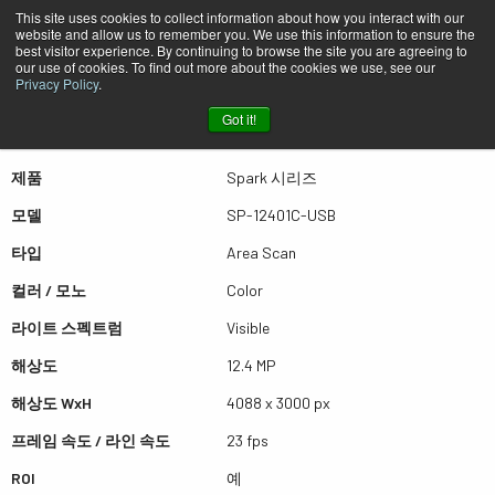
This site uses cookies to collect information about how you interact with our
website and allow us to remember you. We use this information to ensure the
best visitor experience. By continuing to browse the site you are agreeing to
퀵뷰 SP-12401C-USB
our use of cookies. To find out more about the cookies we use, see our
Privacy Policy
.
Got it!
더많은 결과를 보시려면 스크롤하세요
제품
Spark 시리즈
모델
SP-12401C-USB
타입
Area Scan
컬러 / 모노
Color
라이트 스펙트럼
Visible
해상도
12.4 MP
해상도 WxH
4088 x 3000 px
프레임 속도 / 라인 속도
23 fps
ROI
예