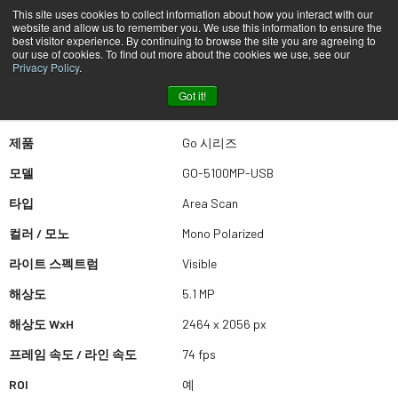
This site uses cookies to collect information about how you interact with our
website and allow us to remember you. We use this information to ensure the
best visitor experience. By continuing to browse the site you are agreeing to
퀵뷰 GO-5100MP-USB
our use of cookies. To find out more about the cookies we use, see our
Privacy Policy
.
Got it!
더많은 결과를 보시려면 스크롤하세요
제품
Go 시리즈
모델
GO-5100MP-USB
타입
Area Scan
컬러 / 모노
Mono Polarized
라이트 스펙트럼
Visible
해상도
5.1 MP
해상도 WxH
2464 x 2056 px
프레임 속도 / 라인 속도
74 fps
ROI
예