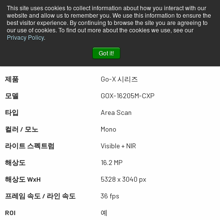
This site uses cookies to collect information about how you interact with our
website and allow us to remember you. We use this information to ensure the
best visitor experience. By continuing to browse the site you are agreeing to
퀵뷰 GOX-16205M-CXP
our use of cookies. To find out more about the cookies we use, see our
Privacy Policy
.
Got it!
더많은 결과를 보시려면 스크롤하세요
제품
Go-X 시리즈
모델
GOX-16205M-CXP
타입
Area Scan
컬러 / 모노
Mono
라이트 스펙트럼
Visible + NIR
해상도
16.2 MP
해상도 WxH
5328 x 3040 px
프레임 속도 / 라인 속도
36 fps
ROI
예