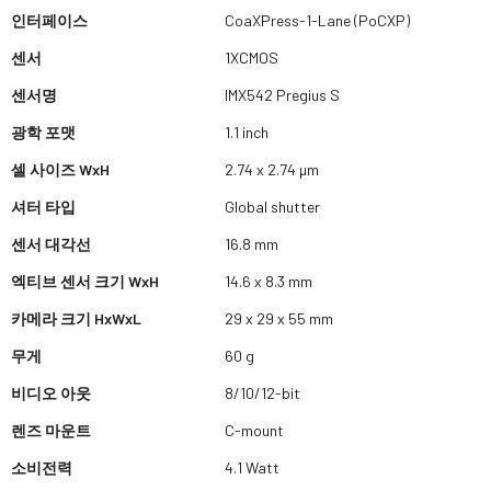
인터페이스
CoaXPress-1-Lane (PoCXP)
센서
1XCMOS
센서명
IMX542 Pregius S
광학 포맷
1.1 inch
셀 사이즈 WxH
2.74 x 2.74 µm
셔터 타입
Global shutter
센서 대각선
16.8 mm
엑티브 센서 크기 WxH
14.6 x 8.3 mm
카메라 크기 HxWxL
29 x 29 x 55 mm
무게
60 g
비디오 아웃
8/10/12-bit
렌즈 마운트
C-mount
소비전력
4.1 Watt