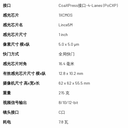
接口
CoaXPress接口-4-Lanes (PoCXP)
感光芯片
1XCMOS
感光芯片名
Lince5M
感光芯片尺寸
1 inch
像素尺寸 横x纵
5.0 x 5.0 µm
快门方式
全局快门
感光芯片对角
16.4 毫米
有效感光芯片尺寸 横x纵
12.8 x 10.2 mm
摄像机尺寸 高x宽x长
62 x 62 x 55.5 mm
重量
215 克
视频信号输出
8/10/12-bit
镜头接口
C口
耗电
7.8 瓦