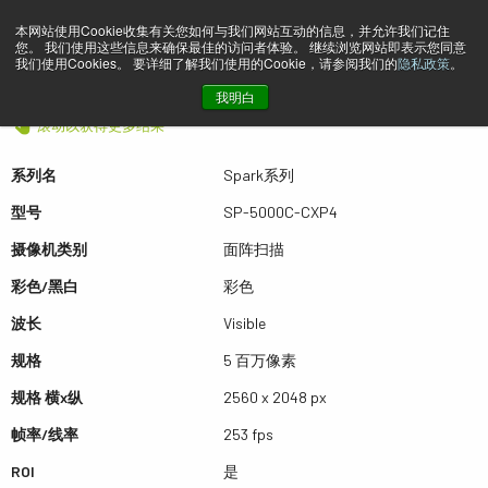
本网站使用Cookie收集有关您如何与我们网站互动的信息，并允许我们记住
您。 我们使用这些信息来确保最佳的访问者体验。 继续浏览网站即表示您同意
预览 SP-5000C-CXP4
我们使用Cookies。 要详细了解我们使用的Cookie，请参阅我们的
隐私政策
。
我明白
滚动以获得更多结果
系列名
Spark系列
型号
SP-5000C-CXP4
摄像机类别
面阵扫描
彩色/黑白
彩色
波长
Visible
规格
5 百万像素
规格 横x纵
2560 x 2048 px
帧率/线率
253 fps
ROI
是