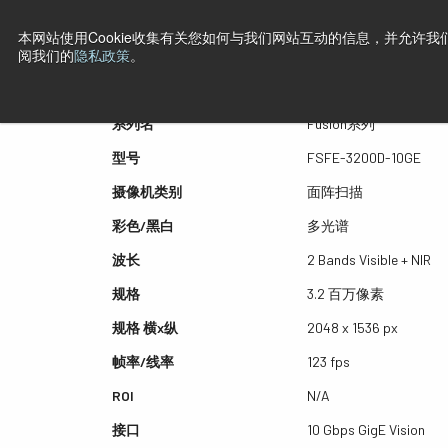
本网站使用Cookie收集有关您如何与我们网站互动的信息，并允许我们
预览 FSFE-3200D-10GE
阅我们的
隐私政策
。
系列名
Fusion系列
型号
FSFE-3200D-10GE
摄像机类别
面阵扫描
彩色/黑白
多光谱
波长
2 Bands Visible + NIR
规格
3.2 百万像素
规格 横x纵
2048 x 1536 px
帧率/线率
123 fps
ROI
N/A
接口
10 Gbps GigE Vision