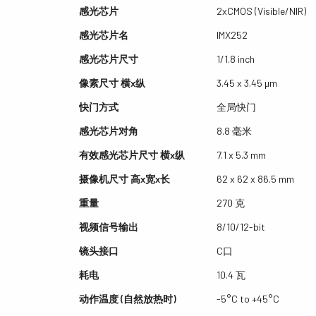
感光芯片
2xCMOS (Visible/NIR)
感光芯片名
IMX252
感光芯片尺寸
1/1.8 inch
像素尺寸 横x纵
3.45 x 3.45 µm
快门方式
全局快门
感光芯片对角
8.8 毫米
有效感光芯片尺寸 横x纵
7.1 x 5.3 mm
摄像机尺寸 高x宽x长
62 x 62 x 86.5 mm
重量
270 克
视频信号输出
8/10/12-bit
镜头接口
C口
耗电
10.4 瓦
动作温度 (自然放热时)
-5°C to +45°C