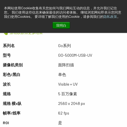
本网站使用Cookie收集有关您如何与我们网站互动的信息，并允许我们记住
您。 我们使用这些信息来确保最佳的访问者体验。 继续浏览网站即表示您同意
预览 GO-5000M-USB-UV
我们使用Cookies。 要详细了解我们使用的Cookie，请参阅我们的
隐私政策
。
我明白
滚动以获得更多结果
系列名
Go系列
型号
GO-5000M-USB-UV
摄像机类别
面阵扫描
彩色/黑白
单色
波长
Visible + UV
规格
5 百万像素
规格 横x纵
2560 x 2048 px
帧率/线率
62 fps
ROI
是