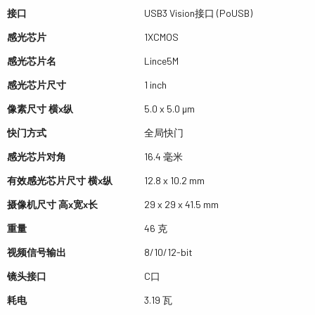
接口
USB3 Vision接口 (PoUSB)
感光芯片
1XCMOS
感光芯片名
Lince5M
感光芯片尺寸
1 inch
像素尺寸 横x纵
5.0 x 5.0 µm
快门方式
全局快门
感光芯片对角
16.4 毫米
有效感光芯片尺寸 横x纵
12.8 x 10.2 mm
摄像机尺寸 高x宽x长
29 x 29 x 41.5 mm
重量
46 克
视频信号输出
8/10/12-bit
镜头接口
C口
耗电
3.19 瓦