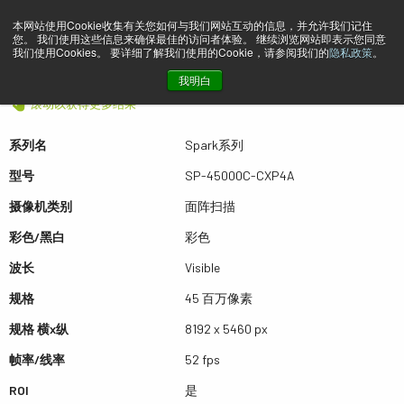
本网站使用Cookie收集有关您如何与我们网站互动的信息，并允许我们记住
您。 我们使用这些信息来确保最佳的访问者体验。 继续浏览网站即表示您同意
预览 SP-45000C-CXP4A
我们使用Cookies。 要详细了解我们使用的Cookie，请参阅我们的
隐私政策
。
我明白
滚动以获得更多结果
系列名
Spark系列
型号
SP-45000C-CXP4A
摄像机类别
面阵扫描
彩色/黑白
彩色
波长
Visible
规格
45 百万像素
规格 横x纵
8192 x 5460 px
帧率/线率
52 fps
ROI
是