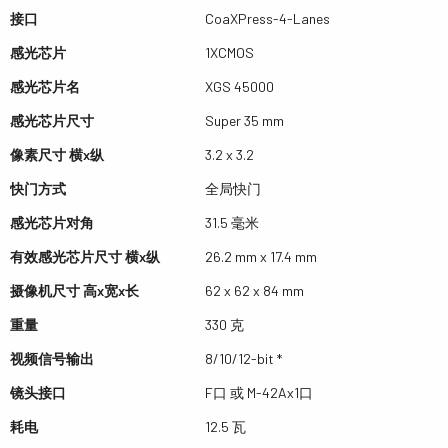
接口
CoaXPress-4-Lanes
感光芯片
1XCMOS
感光芯片名
XGS 45000
感光芯片尺寸
Super 35 mm
像素尺寸 横x纵
3.2 x 3.2
快门方式
全局快门
感光芯片对角
31.5 毫米
有效感光芯片尺寸 横x纵
26.2 mm x 17.4 mm
摄像机尺寸 高x宽x长
62 x 62 x 84 mm
重量
330 克
视频信号输出
8/10/12-bit *
镜头接口
F口 或 M-42Ax1口
耗电
12.5 瓦