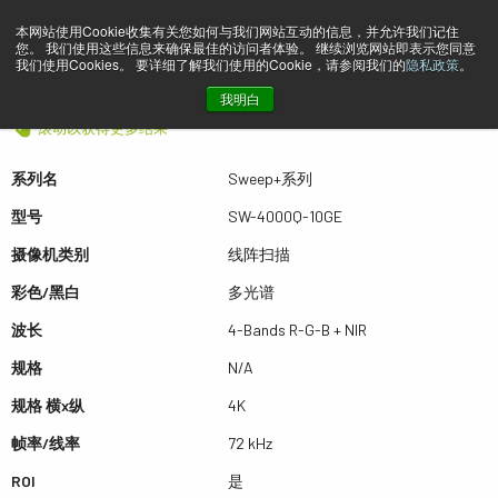
本网站使用Cookie收集有关您如何与我们网站互动的信息，并允许我们记住
您。 我们使用这些信息来确保最佳的访问者体验。 继续浏览网站即表示您同意
预览 SW-4000Q-10GE
我们使用Cookies。 要详细了解我们使用的Cookie，请参阅我们的
隐私政策
。
我明白
滚动以获得更多结果
系列名
Sweep+系列
型号
SW-4000Q-10GE
摄像机类别
线阵扫描
彩色/黑白
多光谱
波长
4-Bands R-G-B + NIR
规格
N/A
规格 横x纵
4K
帧率/线率
72 kHz
ROI
是