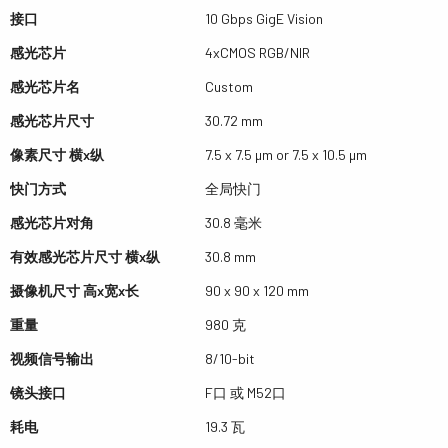
接口
10 Gbps GigE Vision
感光芯片
4xCMOS RGB/NIR
感光芯片名
Custom
感光芯片尺寸
30.72 mm
像素尺寸 横x纵
7.5 x 7.5 µm or 7.5 x 10.5 µm
快门方式
全局快门
感光芯片对角
30.8 毫米
有效感光芯片尺寸 横x纵
30.8 mm
摄像机尺寸 高x宽x长
90 x 90 x 120 mm
重量
980 克
视频信号输出
8/10-bit
镜头接口
F口 或 M52口
耗电
19.3 瓦