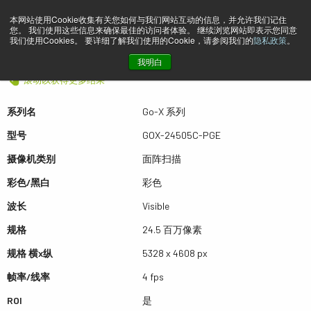
本网站使用Cookie收集有关您如何与我们网站互动的信息，并允许我们记住
您。 我们使用这些信息来确保最佳的访问者体验。 继续浏览网站即表示您同意
预览 GOX-24505C-PGE
我们使用Cookies。 要详细了解我们使用的Cookie，请参阅我们的
隐私政策
。
我明白
滚动以获得更多结果
系列名
Go-X 系列
型号
GOX-24505C-PGE
摄像机类别
面阵扫描
彩色/黑白
彩色
波长
Visible
规格
24.5 百万像素
规格 横x纵
5328 x 4608 px
帧率/线率
4 fps
ROI
是