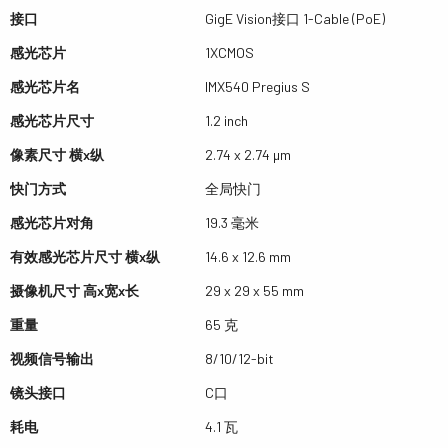
接口
GigE Vision接口 1-Cable (PoE)
感光芯片
1XCMOS
感光芯片名
IMX540 Pregius S
感光芯片尺寸
1.2 inch
像素尺寸 横x纵
2.74 x 2.74 µm
快门方式
全局快门
感光芯片对角
19.3 毫米
有效感光芯片尺寸 横x纵
14.6 x 12.6 mm
摄像机尺寸 高x宽x长
29 x 29 x 55 mm
重量
65 克
视频信号输出
8/10/12-bit
镜头接口
C口
耗电
4.1 瓦