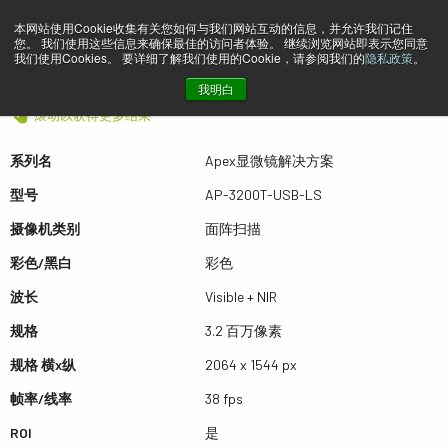
本网站使用Cookie收集有关您如何与我们网站互动的信息，并允许我们记住
您。 我们使用这些信息来确保最佳的访问者体验。 继续浏览网站即表示您同意
预览 AP-3200T-USB-LS
我们使用Cookies。 要详细了解我们使用的Cookie，请参阅我们的
隐私政策
。
我明白
滚动以获得更多结果
系列名
Apex显微镜解决方案
型号
AP-3200T-USB-LS
摄像机类别
面阵扫描
彩色/黑白
彩色
波长
Visible + NIR
规格
3.2 百万像素
规格 横x纵
2064 x 1544 px
帧率/线率
38 fps
ROI
是