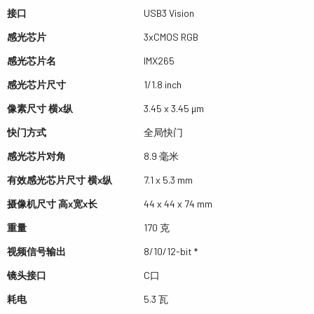
接口
USB3 Vision
感光芯片
3xCMOS RGB
感光芯片名
IMX265
感光芯片尺寸
1/1.8 inch
像素尺寸 横x纵
3.45 x 3.45 µm
快门方式
全局快门
感光芯片对角
8.9 毫米
有效感光芯片尺寸 横x纵
7.1 x 5.3 mm
摄像机尺寸 高x宽x长
44 x 44 x 74 mm
重量
170 克
视频信号输出
8/10/12-bit *
镜头接口
C口
耗电
5.3 瓦